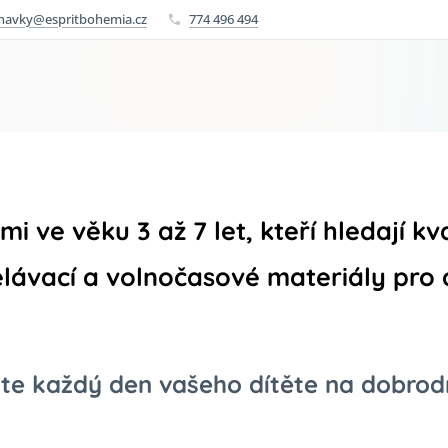
navky@espritbohemia.cz
774 496 494
i ve věku 3 až 7 let, kteří hledají kva
lávací a volnočasové materiály pro 
e každý den vašeho dítěte na dobrodr