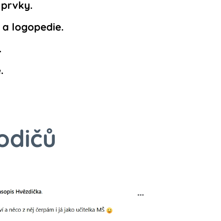
 prvky.
 a logopedie.
.
.
odičů