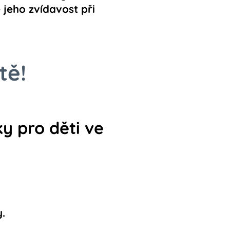
jeho zvídavost při
tě!
y pro děti ve
.