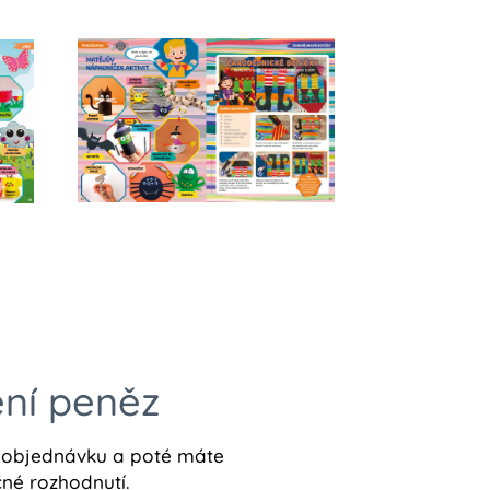
ení peněz
it objednávku a poté máte
čné rozhodnutí.