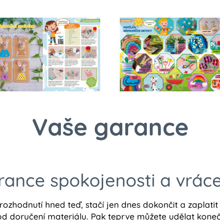
Vaše garance
ance spokojenosti a vrác
ozhodnutí hned teď, stačí jen dnes dokončit a zaplat
 od doručení materiálu. Pak teprve můžete udělat kone