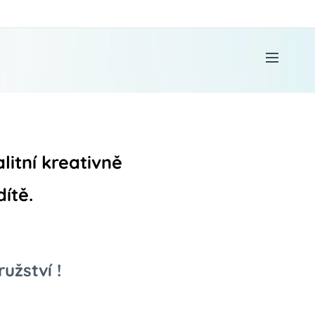
litní kreativně
dítě.
užství !