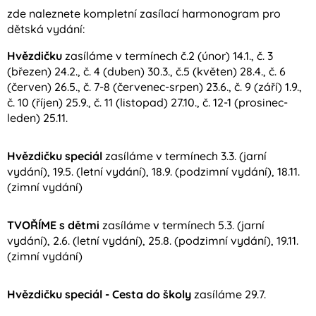
zde naleznete kompletní zasílací harmonogram pro
dětská vydání:
Hvězdičku
zasíláme v termínech č.2 (únor) 14.1., č. 3
(březen) 24.2., č. 4 (duben) 30.3., č.5 (květen) 28.4., č. 6
(červen) 26.5., č. 7-8 (červenec-srpen) 23.6., č. 9 (září) 1.9.,
č. 10 (říjen) 25.9., č. 11 (listopad) 27.10., č. 12-1 (prosinec-
leden) 25.11.
Hvězdičku speciál
zasíláme v termínech 3.3. (jarní
vydání), 19.5. (letní vydání), 18.9. (podzimní vydání), 18.11.
(zimní vydání)
TVOŘÍME s dětmi
zasíláme v termínech 5.3. (jarní
vydání), 2.6. (letní vydání), 25.8. (podzimní vydání), 19.11.
(zimní vydání)
Hvězdičku speciál - Cesta do školy
zasíláme 29.7.