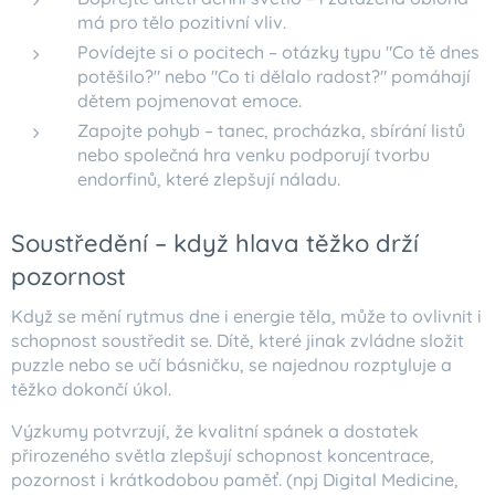
má pro tělo pozitivní vliv.
Povídejte si o pocitech – otázky typu "Co tě dnes
potěšilo?" nebo "Co ti dělalo radost?" pomáhají
dětem pojmenovat emoce.
Zapojte pohyb – tanec, procházka, sbírání listů
nebo společná hra venku podporují tvorbu
endorfinů, které zlepšují náladu.
Soustředění – když hlava těžko drží
pozornost
Když se mění rytmus dne i energie těla, může to ovlivnit i
schopnost soustředit se. Dítě, které jinak zvládne složit
puzzle nebo se učí básničku, se najednou rozptyluje a
těžko dokončí úkol.
Výzkumy potvrzují, že kvalitní spánek a dostatek
přirozeného světla zlepšují schopnost koncentrace,
pozornost i krátkodobou paměť. (npj Digital Medicine,