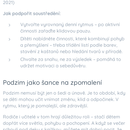
2021)
Jak podpořit soustředění:
Vytvořte vyrovnaný denní rytmus – po aktivní
činnosti zařaďte klidovou pauzu.
Dítěti nabídněte činnosti, které kombinují pohyb
a přemýšlení – třeba třídění listí podle barev,
stavění z kaštanů nebo hledání tvarů v přírodě.
Chvalte za snahu, ne za výsledek – pomáhá to
udržet motivaci a sebedůvěru.
Podzim jako šance na zpomalení
Podzim nemusí být jen o šedi a únavě. Je to období, kdy
se děti mohou učit vnímat změnu, klid a odpočinek. V
rytmu, který je pomalejší, ale zdravější.
Rodiče i učitelé v tom hrají důležitou roli – stačí dětem
dopřát více světla, pohybu a pochopení. A když se večer
schoulí pod deku s knížkou, můžete mít dobrý pocit, že