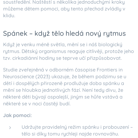
soustředění. Naštěstí s několika jednoduchými kroky
můžeme dětem pomoci, aby tento přechod zvládly v
klidu.
Spánek – když tělo hledá nový rytmus
Když je venku méně světla, mění se i náš biologický
rytmus. Dětský organismus reaguje citlivěji, protože jeho
tzv. cirkadiánní hodiny se teprve učí přizpůsobovat.
Studie zveřejněná v odborném časopise Frontiers in
Neuroscience (2023) ukazuje, že během podzimu se u
dětí i dospělých přirozeně prodlužuje doba spánku a
mění se hloubka jednotlivých fází. Není tedy divu, že
některé děti bývají ospalejší, jiným se hůře vstává a
některé se v noci častěji budí.
Jak pomoci:
Udržujte pravidelný režim spánku i probouzení –
tělo si díky tomu rychleji najde rovnováhu.