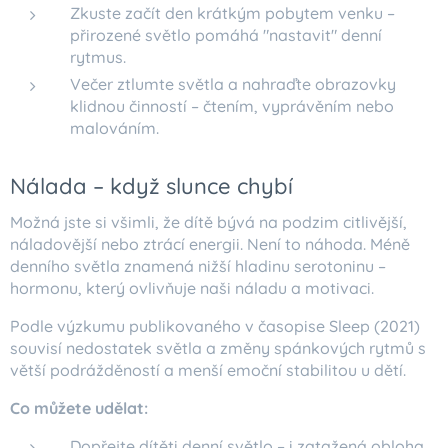
Zkuste začít den krátkým pobytem venku –
přirozené světlo pomáhá "nastavit" denní
rytmus.
Večer ztlumte světla a nahraďte obrazovky
klidnou činností – čtením, vyprávěním nebo
malováním.
Nálada – když slunce chybí
Možná jste si všimli, že dítě bývá na podzim citlivější,
náladovější nebo ztrácí energii. Není to náhoda. Méně
denního světla znamená nižší hladinu serotoninu –
hormonu, který ovlivňuje naši náladu a motivaci.
Podle výzkumu publikovaného v časopise Sleep (2021)
souvisí nedostatek světla a změny spánkových rytmů s
větší podrážděností a menší emoční stabilitou u dětí.
Co můžete udělat:
Dopřejte dítěti denní světlo – i zatažená obloha