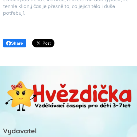
tenhle klidný čas je přesně to, co jejich tělo i duše
potřebují.
Share
Vydavatel