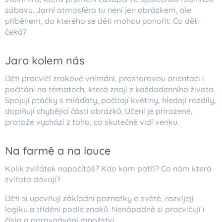
zábavu. Jarní atmosféra tu není jen obrázkem, ale
příběhem, do kterého se děti mohou ponořit. Co děti
čeká?
Jaro kolem nás
Děti procvičí zrakové vnímání, prostorovou orientaci i
počítání na tématech, která znají z každodenního života.
Spojují ptáčky s mláďaty, počítají květiny, hledají rozdíly,
doplňují chybějící části obrázků. Učení je přirozené,
protože vychází z toho, co skutečně vidí venku.
Na farmě a na louce
Kolik zvířátek napočítáš? Kdo kam patří? Co nám která
zvířata dávají?
Děti si upevňují základní poznatky o světě, rozvíjejí
logiku a třídění podle znaků. Nenápadně si procvičují i
čísla a porovnávání množství.