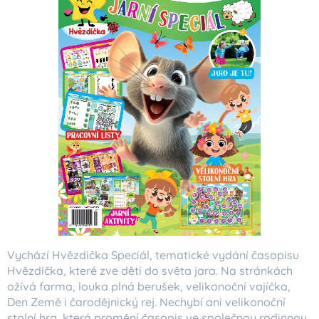
Vychází Hvězdička Speciál, tematické vydání časopisu
Hvězdička, které zve děti do světa jara. Na stránkách
ožívá farma, louka plná berušek, velikonoční vajíčka,
Den Země i čarodějnický rej. Nechybí ani velikonoční
stolní hra, která promění časopis ve společnou rodinnou