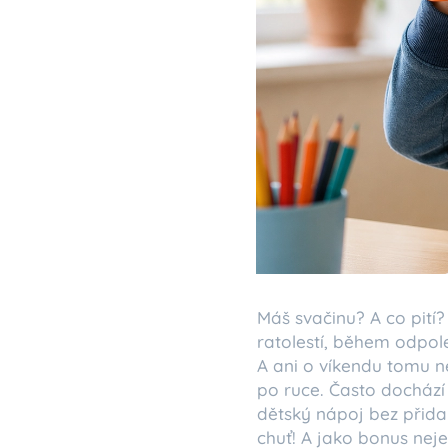
Máš svačinu? A co pití
ratolestí, během odpole
A ani o víkendu tomu ne
po ruce. Často dochází
dětský nápoj bez přida
chuť! A jako bonus neje