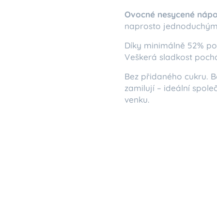
Ovocné nesycené nápo
naprosto jednoduchým s
Díky minimálně 52% pod
Veškerá sladkost pochá
Bez přidaného cukru. B
zamilují – ideální spo
venku.