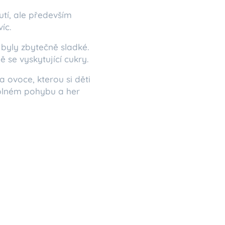
utí, ale především
íc.
 byly zbytečně sladké.
 se vyskytující cukry.
 ovoce, kterou si děti
 plném pohybu a her