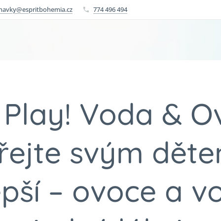
navky@espritbohemia.cz
774 496 494
 Play! Voda & O
řejte svým děte
epší – ovoce a v