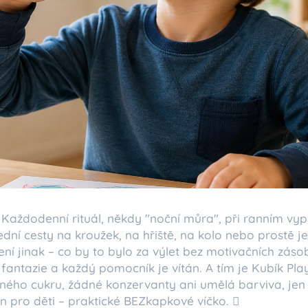
? Každodenní rituál, někdy "noční můra", při ranním vy
dní cesty na kroužek, na hřiště, na kolo nebo prostě 
ní jinak – co by to bylo za výlet bez motivačních zásob
 fantazie a každý pomocník je vítán. A tím je Kubík Pl
ného cukru, žádné konzervanty ani umělá barviva, jen
n pro děti – praktické BEZkapkové víčko. 