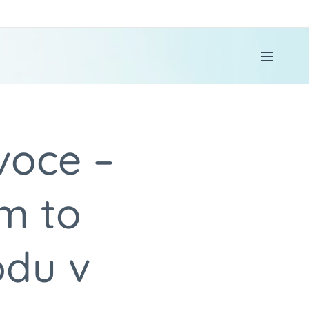
voce –
m to
odu v