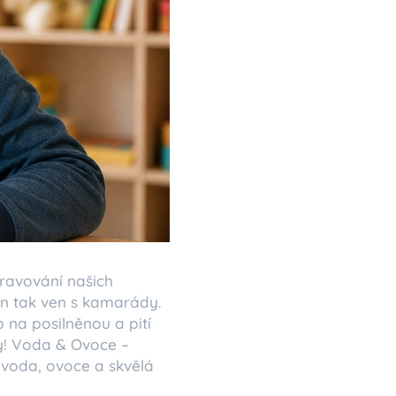
pravování našich
jen tak ven s kamarády.
 na posilněnou a pití
ay! Voda & Ovoce –
 voda, ovoce a skvělá