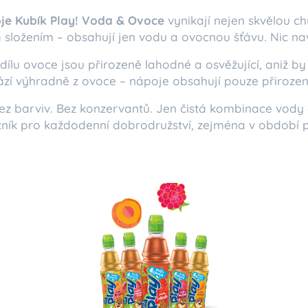
je Kubík Play! Voda & Ovoce
vynikají nejen skvělou ch
ložením – obsahují jen vodu a ovocnou šťávu. Nic nav
ílu ovoce jsou přirozeně lahodné a osvěžující, aniž by
zí výhradně z ovoce – nápoje obsahují pouze přirozeně
ez barviv. Bez konzervantů. Jen čistá kombinace vody a
lečník pro každodenní dobrodružství, zejména v období