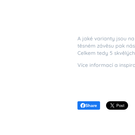
A jaké varianty jsou n
těsném závěsu pak nás
Celkem tedy 5 skvělých 
Více informací a inspir
Share